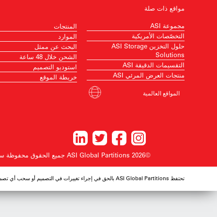
مواقع ذات صلة
مجموعة ASI
المنتجات
التخصّصات الأمريكية
الموارد
حلول التخزين ASI Storage
البحث عن ممثل
Solutions
الشحن خلال 48 ساعة
التقسيمات الدقيقة ASI
استوديو التصميم
منتجات العرض المرئي ASI
خريطة الموقع
المواقع العالمية
©2026 ASI Global Partitions
جميع الحقوق محفوظة
سي
تحتفظ ASI Global Partitions بالحق في إجراء تغييرات في التصميم أو سحب أي تصميم دون إشعار مسبق.