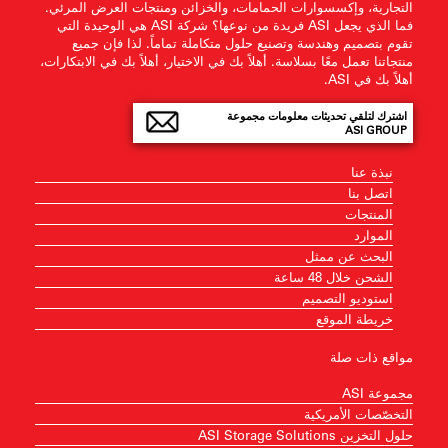
التجارية، وإكسسوارات الحمامات، والخزائن ومنتجات العرض المرئي.
فما الذي يجعل ASI فريدة من نوعها؟ شركة ASI هي الوحيدة التي
تقوم بتصميم وهندسة وتصنيع حلول متكاملة تماماً. لذا فإن جميع
منتجاتنا تعمل معًا بسلاسة. أهلاً بك في الاختيار، أهلاً بك في الابتكارات،
أهلاً بك في ASI.
اشترك لتلقي تحديثات معلومات مجموعة
ASI GROUP
نبذة عنا
اتصل بنا
المنتجات
الموارد
البحث عن ممثل
الشحن خلال 48 ساعة
استوديو التصميم
خريطة الموقع
مواقع ذات صلة
مجموعة ASI
التخصّصات الأمريكية
حلول التخزين ASI Storage Solutions