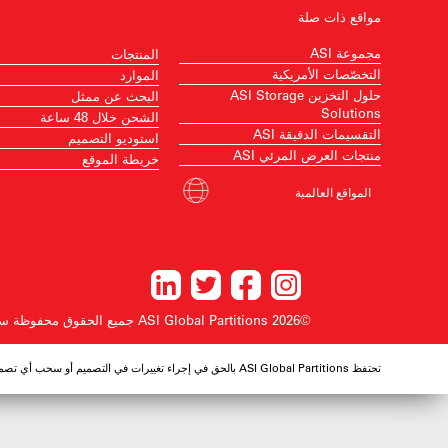
مواقع ذات صلة
مجموعة ASI
المنتجات
التخصّصات الأمريكية
الموارد
حلول التخزين ASI Storage
البحث عن ممثل
Solutions
الشحن خلال 48 ساعة
التقسيمات الدقيقة ASI
استوديو التصميم
منتجات العرض المرئي ASI
خريطة الموقع
المواقع العالمية
©2026 ASI Global Partitions
جميع الحقوق محفوظة
سي
تحتفظ ASI Global Partitions بالحق في إجراء تغييرات في التصميم أو سحب أي تصميم دون إشعار مسبق.