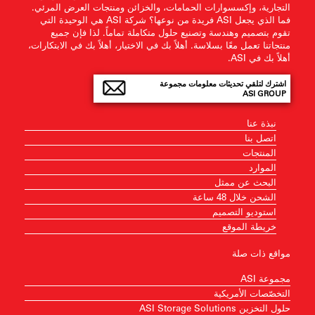
التجارية، وإكسسوارات الحمامات، والخزائن ومنتجات العرض المرئي.
فما الذي يجعل ASI فريدة من نوعها؟ شركة ASI هي الوحيدة التي
تقوم بتصميم وهندسة وتصنيع حلول متكاملة تماماً. لذا فإن جميع
منتجاتنا تعمل معًا بسلاسة. أهلاً بك في الاختيار، أهلاً بك في الابتكارات،
أهلاً بك في ASI.
اشترك لتلقي تحديثات معلومات مجموعة
ASI GROUP
نبذة عنا
اتصل بنا
المنتجات
الموارد
البحث عن ممثل
الشحن خلال 48 ساعة
استوديو التصميم
خريطة الموقع
مواقع ذات صلة
مجموعة ASI
التخصّصات الأمريكية
حلول التخزين ASI Storage Solutions