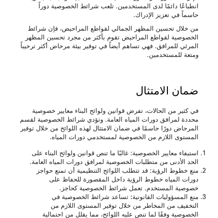
انطباعًا دائمًا لدى المستخدمين. تلعب شرائط الخصوصية دوراً
حاسماً في تعزيز الإدراك.
من خلال تحسين المظهر الجمالي لقواطع المراحيض، فإن شرائط
الخصوصية لقواطع المراحيض تقوم بأكثر من مجرد تحسين المظهر
المرئي للمرافق. فهي تساهم أيضاً في توفير بيئة مرحاض أكثر ترحيباً
ومتعة للمستخدمين.
ضمان الامتثال
في كثير من الحالات، تفرض قوانين ولوائح البناء معايير خصوصية
محددة لمرافق دورات المياه العامة. وتؤدي شرائط الخصوصية لقسم
المرحاض دورًا حاسمًا في ضمان الامتثال لهذه اللوائح من خلال توفير
المستوى اللازم من الخصوصية لمستخدمي دورات المياه.
استيفاء معايير الخصوصية
: غالبًا ما تنص قوانين ولوائح البناء على
الحد الأدنى من متطلبات الخصوصية لمرافق دورات المياه العامة.
منع خطوط الرؤية
: قد تتطلب اللوائح التنظيمية أن تمنع حواجز
دورات المياه خطوط الرؤية داخل المقصورة للحفاظ على
خصوصية المستخدم. تعمل شرائط الخصوصية كحاجز.
منع المسؤوليات القانونية:
تساعد شرائط الخصوصية في
التخفيف من المخاطر من خلال توفير المستوى اللازم من
الخصوصية وفقًا لما تنص عليه اللوائح، مما يقلل من احتمالية