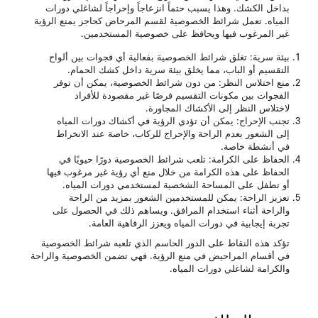
بداخل الكشك. وهذا يسبب حتماً انزعاجاً وإحراجاً لشاغلي دورات
المياه. تعمل شرائط الخصوصية لقسم المرحاض كحاجز يمنع الرؤية
غير المرغوب فيها ويحافظ على خصوصية المستخدمين.
بيئة سرية
: تغلق شرائط الخصوصية بفعالية أي فجوات بين ألواح
التقسيم أو الباب، مما يخلق بيئة سرية داخل كشك الحمام.
منع اختلاس النظر
: من دون شرائط الخصوصية، يمكن أن توفر
الفجوات بين مكونات التقسيم فرصًا غير مقصودة للأفراد
لاختلاس النظر إلى الأكشاك المجاورة.
تجنب الإحراج
: يمكن أن تؤدي الرؤية في أكشاك دورات المياه
إلى الشعور بعدم الراحة والإحراج للركاب، خاصة عند الانخراط
في أنشطة خاصة.
الحفاظ على الكرامة
: تلعب شرائط الخصوصية دورًا حيويًا في
الحفاظ على هذه الكرامة من خلال منع أي رؤية غير مرغوب فيها
أو تطفل على المساحة الشخصية لمستخدمي دورات المياه.
تعزيز الراحة
: يمكن للمستخدمين الشعور بمزيد من الراحة
والراحة أثناء استخدام المرافق. ويساهم ذلك في الحصول على
تجربة إيجابية في دورات المياه ويعزز الرفاهية العامة.
تؤكد هذه النقاط على الدور الحاسم الذي تلعبه شرائط الخصوصية
في أقسام المراحيض في منع الرؤية. فهي تضمن الخصوصية والراحة
والكرامة لشاغلي دورات المياه.