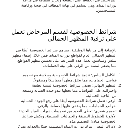
دورات المياه. وهي تساهم في نهاية المطاف في صحة ورفاهية
المستخدمين.
شرائط الخصوصية لقسم المرحاض تعمل
على ترقية المظهر الجمالي
بالإضافة إلى مزاياها الوظيفية، تساهم شرائط الخصوصية أيضًا في
المظهر الجمالي العام لقواطع دورات المياه. فمن خلال إضفاء مظهر
سلس ومتناسق، تعمل هذه الشرائط على تحسين مظهر القواطع،
مما يضفي لمسة من الرقي على بيئة الحمامات.
التكامل السلس
: تندمج شرائط الخصوصية بسلاسة مع تصميم
فواصل الحمامات، مما يخلق مظهراً متماسكاً ومصقولاً.
المظهر النهائي
: تضفي شرائط الخصوصية لمسة نظيفة
واحترافية على الفواصل، مما يجعلها تبدو جيدة الصيانة وممتعة
من الناحية الجمالية.
الرقي
: تعمل شرائط الخصوصية أيضًا على رفع الجودة الجمالية
لقواطع الحمامات، مما يضفي عليها إحساسًا بالرقي.
تصميم عصري
: تعطي العديد من تصميمات دورات المياه الحديثة
الأولوية للخطوط النظيفة والجماليات البسيطة. وتكمل شرائط
الخصوصية مبادئ التصميم هذه.
الإدراك المعزز
: تترك دورات المياه المصممة جيدًا والجذابة بصريًا