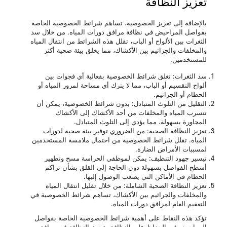
تعزيز النظافة
بالإضافة إلى تعزيز الخصوصية، تساهم شرائط الخصوصية الخاصة
بفواصل المراحيض في نظافة مرافق دورات المياه. من خلال سد
الثغرات بين الألواح أو الباب، تقلل هذه الشرائط من انتقال المياه
والمخلفات والجراثيم بين الأكشاك، مما يخلق بيئة صحية أكثر
للمستخدمين.
سد الثغرات
: تغلق شرائط الخصوصية بفعالية أي فجوات بين
ألواح التقسيم أو الباب، مما لا يترك أي مساحة لمرور المياه أو
الحطام أو الجراثيم.
التقليل من التلوث المتبادل
: بدون شرائط الخصوصية، يمكن أن
تتسرب المياه والمخلفات من أحد الأكشاك إلى الأكشاك
المجاورة بسهولة، مما يؤدي إلى التلوث المتبادل.
تعزيز النظافة الصحية
: من الضروري توفير بيئة صحية لدورات
المياه. تقلل شرائط الخصوصية من احتمال ملامسة المستخدمين
لمسببات الأمراض الضارة.
تيسير جهود التنظيف
: يمكن لموظفي الحراسة مسح وتطهير
أسطح الفواصل بسهولة دون الحاجة إلى القلق بشأن تراكم
الحطام في الأماكن التي يصعب الوصول إليها.
تعزيز النظافة الصحية الشاملة
: من خلال تقليل انتقال المياه
والمخلفات والجراثيم بين الأكشاك، تساهم شرائط الخصوصية في
التعقيم العام لمرافق دورات المياه.
تؤكد هذه النقاط على أهمية شرائط الخصوصية الخاصة بفواصل
المراحيض في الحفاظ على النظافة وتعزيز النظافة في مرافق