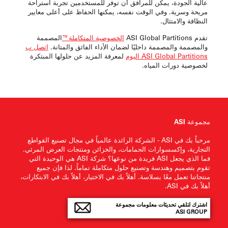
عالية الجودة، يمكن للمرافق أن توفر للمستخدمين تجربة استراحة
مريحة وسرية. وفي الوقت نفسه، يمكنها الحفاظ على أعلى معايير
النظافة والامتثال.
تقدم ASI Global Partitions
الخصوصية المتكاملة™
المصممة
والمصممة والمصممة داخليًا لضمان الأداء الفائق والمتانة.
اتصل ب
ASI Global Partitions اليوم
لمعرفة المزيد عن حلولها المبتكرة
لخصوصية دورات المياه.
مجموعة ASI
مرحباً بك في ASI - الشركة الرائدة عالمياً في مجال تصنيع القواطع
التجارية، وإكسسوارات الحمامات، والخزائن ومنتجات العرض المرئي.
فما الذي يجعل ASI فريدة من نوعها؟ شركة ASI هي الوحيدة التي
تقوم بتصميم وهندسة وتصنيع حلول متكاملة تماماً. لذا فإن جميع
منتجاتنا تعمل معًا بسلاسة. أهلاً بك في الاختيار، أهلاً بك في الابتكارات،
أهلاً بك في ASI.
اشترك لتلقي تحديثات معلومات مجموعة
ASI GROUP