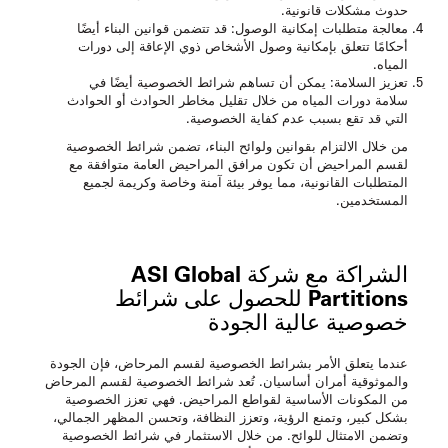
حدوث مشكلات قانونية.
معالجة متطلبات إمكانية الوصول
: قد تتضمن قوانين البناء أيضًا
أحكامًا تتعلق بإمكانية وصول الأشخاص ذوي الإعاقة إلى دورات
المياه.
تعزيز السلامة
: يمكن أن تساهم شرائط الخصوصية أيضًا في
سلامة دورات المياه من خلال تقليل مخاطر الحوادث أو الحوادث
التي قد تقع بسبب عدم كفاية الخصوصية.
من خلال الالتزام بقوانين ولوائح البناء، تضمن شرائط الخصوصية
لقسم المراحيض أن تكون مرافق المراحيض العامة متوافقة مع
المتطلبات القانونية، مما يوفر بيئة آمنة وخاصة وكريمة لجميع
المستخدمين.
الشراكة مع شركة ASI Global
Partitions للحصول على شرائط
خصوصية عالية الجودة
عندما يتعلق الأمر بشرائط الخصوصية لقسم المرحاض، فإن الجودة
والموثوقية أمران أساسيان. تُعد شرائط الخصوصية لقسم المرحاض
من المكونات الأساسية لقواطع المراحيض. فهي تعزز الخصوصية
بشكل كبير، وتمنع الرؤية، وتعزز النظافة، وتحسن المظهر الجمالي،
وتضمن الامتثال للوائح. من خلال الاستثمار في شرائط الخصوصية