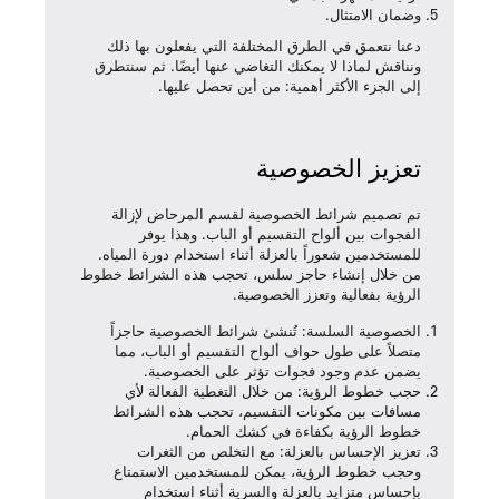
وضمان الامتثال.
دعنا نتعمق في الطرق المختلفة التي يفعلون بها ذلك
ونناقش لماذا لا يمكنك التغاضي عنها أيضًا. ثم سنتطرق
إلى الجزء الأكثر أهمية: من أين تحصل عليها.
تعزيز الخصوصية
تم تصميم شرائط الخصوصية لقسم المرحاض لإزالة
الفجوات بين ألواح التقسيم أو الباب. وهذا يوفر
للمستخدمين شعوراً بالعزلة أثناء استخدام دورة المياه.
من خلال إنشاء حاجز سلس، تحجب هذه الشرائط خطوط
الرؤية بفعالية وتعزز الخصوصية.
الخصوصية السلسة
: تُنشئ شرائط الخصوصية حاجزاً
متصلاً على طول حواف ألواح التقسيم أو الباب، مما
يضمن عدم وجود فجوات تؤثر على الخصوصية.
حجب خطوط الرؤية
: من خلال التغطية الفعالة لأي
مسافات بين مكونات التقسيم، تحجب هذه الشرائط
خطوط الرؤية بكفاءة في كشك الحمام.
تعزيز الإحساس بالعزلة
: مع التخلص من الثغرات
وحجب خطوط الرؤية، يمكن للمستخدمين الاستمتاع
بإحساس متزايد بالعزلة والسرية أثناء استخدام