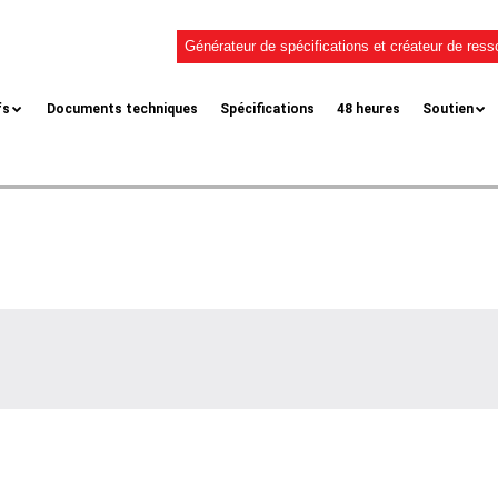
Générateur de spécifications et créateur de res
fs
Documents techniques
Spécifications
48 heures
Soutien