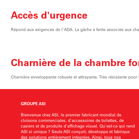
Accès d'
urgence
Répond aux exigences de l'ADA. La gâche à fente associée aux char
Charnière de
la chambre fo
Charnière enveloppante robuste et attrayante. Très résistante pour l
GROUPE ASI
Bienvenue chez ASI, le premier fabricant mondial de
cloisons commerciales, d'accessoires de toilettes, de
casiers et de produits d'affichage visuel. Qu'est-ce qui rend
ASI si unique ? Seule ASI conçoit, développe et fabrique
des solutions entièrement intégrées. Ainsi, tous nos