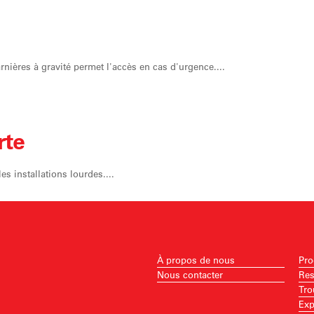
nières à gravité permet l'accès en cas d'urgence....
rte
es installations lourdes....
À propos de nous
Pro
Nous contacter
Res
Tro
Exp