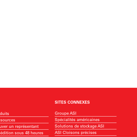
SITES CONNEXES
Groupe ASI
duits
Spécialités américaines
sources
Solutions de stockage ASI
uver un représentant
ASI Cloisons précises
édition sous 48 heures