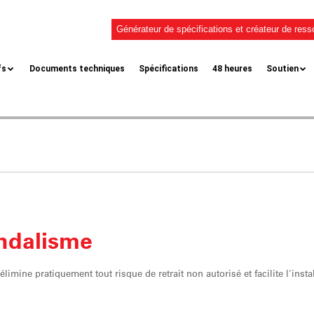
Générateur de spécifications et créateur de res
fs
Documents techniques
Spécifications
48 heures
Soutien
andalisme
élimine pratiquement tout risque de retrait non autorisé et facilite l'instal