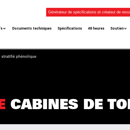
Générateur de spécifications et créateur de res
fs
Documents techniques
Spécifications
48 heures
Soutien
 stratifié phénolique
E
CABINES DE TO