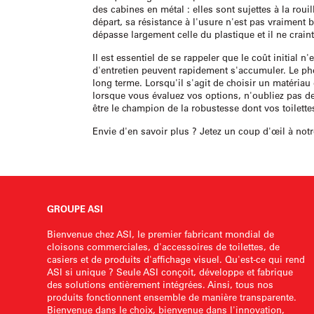
des cabines en métal : elles sont sujettes à la roui
départ, sa résistance à l'usure n'est pas vraiment 
dépasse largement celle du plastique et il ne craint 
Il est essentiel de se rappeler que le coût initial 
d'entretien peuvent rapidement s'accumuler. Le phé
long terme. Lorsqu'il s'agit de choisir un matériau 
lorsque vous évaluez vos options, n'oubliez pas de 
être le champion de la robustesse dont vos toilette
Envie d'en savoir plus ? Jetez un coup d'œil à not
GROUPE ASI
Bienvenue chez ASI, le premier fabricant mondial de
cloisons commerciales, d'accessoires de toilettes, de
casiers et de produits d'affichage visuel. Qu'est-ce qui rend
ASI si unique ? Seule ASI conçoit, développe et fabrique
des solutions entièrement intégrées. Ainsi, tous nos
produits fonctionnent ensemble de manière transparente.
Bienvenue dans le choix, bienvenue dans l'innovation,