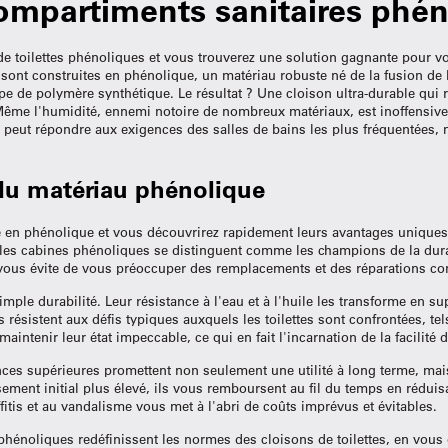
ompartiments sanitaires phén
 toilettes phénoliques et vous trouverez une solution gagnante pour v
sont construites en phénolique, un matériau robuste né de la fusion de l
e de polymère synthétique. Le résultat ? Une cloison ultra-durable qui r
Même l'humidité, ennemi notoire de nombreux matériaux, est inoffensive
e peut répondre aux exigences des salles de bains les plus fréquentées, 
du matériau phénolique
te en phénolique et vous découvrirez rapidement leurs avantages unique
 les cabines phénoliques se distinguent comme les champions de la durabil
i vous évite de vous préoccuper des remplacements et des réparations co
mple durabilité. Leur résistance à l'eau et à l'huile les transforme en su
ls résistent aux défis typiques auxquels les toilettes sont confrontées, te
aintenir leur état impeccable, ce qui en fait l'incarnation de la facilité d
nces supérieures promettent non seulement une utilité à long terme, mai
sement initial plus élevé, ils vous remboursent au fil du temps en réduis
ffitis et au vandalisme vous met à l'abri de coûts imprévus et évitables.
phénoliques redéfinissent les normes des cloisons de toilettes, en vous o