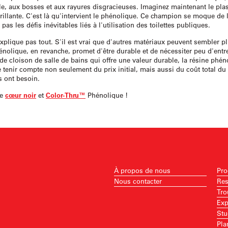
lle, aux bosses et aux rayures disgracieuses. Imaginez maintenant le plas
brillante. C'est là qu'intervient le phénolique. Ce champion se moque de l
pas les défis inévitables liés à l'utilisation des toilettes publiques.
n'explique pas tout. S'il est vrai que d'autres matériaux peuvent sembler p
nolique, en revanche, promet d'être durable et de nécessiter peu d'entret
de cloison de salle de bains qui offre une valeur durable, la résine phéno
tenir compte non seulement du prix initial, mais aussi du coût total du 
s ont besoin.
re
cœur noir
et
Color-Thru™
Phénolique !
À propos de nous
Pro
Nous contacter
Res
Tro
Exp
Stu
Pla