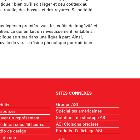
tique ; bien qu'il soit léger et peu coûteux au
a rouille, des bosses et des rayures. Sa solidité
lus légers à première vue, les coûts de longévité et
ien, ce qui en fait un investissement rentable à
lique se situe dans une ligue à part. Ainsi,
cycle de vie. La résine phénolique pourrait bien
SITES CONNEXES
Groupe ASI
duits
Spécialités américaines
sources
Solutions de stockage ASI
uver un représentant
ASI Cloisons précises
édition sous 48 heures
Produits d'affichage ASI
dio de design
n du site