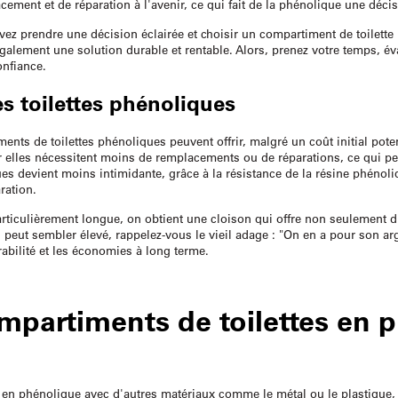
ment et de réparation à l'avenir, ce qui fait de la phénolique une décis
vez prendre une décision éclairée et choisir un compartiment de toilet
également une solution durable et rentable. Alors, prenez votre temps, é
onfiance.
es toilettes phénoliques
ments de toilettes phénoliques peuvent offrir, malgré un coût initial pot
ar elles nécessitent moins de remplacements ou de réparations, ce qui pe
ques devient moins intimidante, grâce à la résistance de la résine phénol
ration.
articulièrement longue, on obtient une cloison qui offre non seulement 
ial peut sembler élevé, rappelez-vous le vieil adage : "On en a pour son a
rabilité et les économies à long terme.
partiments de toilettes en 
te en phénolique avec d'autres matériaux comme le métal ou le plastique