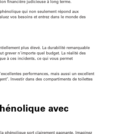
ion financière judicieuse à long terme.
te phénolique qui non seulement répond aux
valuez vos besoins et entrez dans le monde des
entiellement plus élevé. La durabilité remarquable
ut grever n'importe quel budget. La réalité des
ique à ces incidents, ce qui vous permet
d'excellentes performances, mais aussi un excellent
rgent". Investir dans des compartiments de toilettes
phénolique avec
, la phénolique sort clairement gagnante. Imaginez