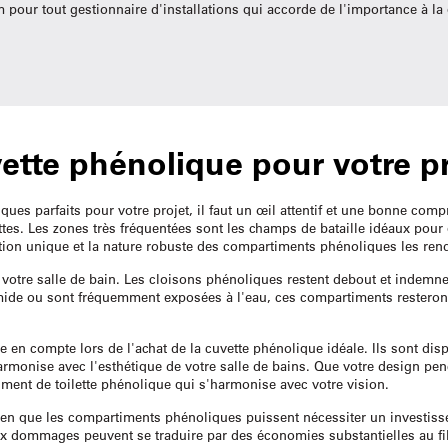
our tout gestionnaire d'installations qui accorde de l'importance à la qua
ette phénolique pour votre pr
ques parfaits pour votre projet, il faut un œil attentif et une bonne com
es. Les zones très fréquentées sont les champs de bataille idéaux pour 
tion unique et la nature robuste des compartiments phénoliques les ren
e votre salle de bain. Les cloisons phénoliques restent debout et indem
mide ou sont fréquemment exposées à l'eau, ces compartiments resteront 
 en compte lors de l'achat de la cuvette phénolique idéale. Ils sont dis
harmonise avec l'esthétique de votre salle de bains. Que votre design p
ment de toilette phénolique qui s'harmonise avec votre vision.
 Bien que les compartiments phénoliques puissent nécessiter un investisse
e aux dommages peuvent se traduire par des économies substantielles au fi