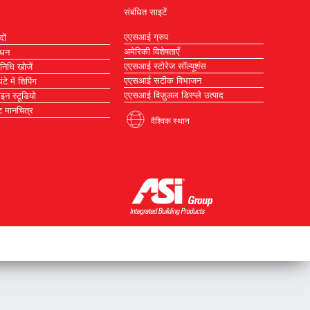
संबंधित साइटें
एएसआई ग्रुप
दों
अमेरिकी विशेषताएँ
ाधन
एएसआई स्टोरेज सॉल्यूशंस
िनिधि खोजें
एएसआई सटीक विभाजन
टे में शिपिंग
एएसआई विज़ुअल डिस्प्ले उत्पाद
ाइन स्टूडियो
 मानचित्र
वैश्विक स्थान