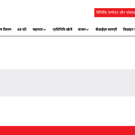
विनिर्देश जनरेटर और संसाध
ेष विवरण
48 घंटे
सहायता
प्रतिनिधि खोजें
बाजार
बीआईएम सामग्री
डिज़ाइन स