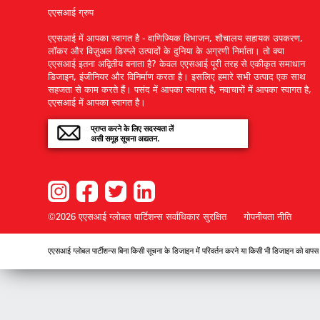
एएसआई ग्रुप
एएसआई में आपका स्वागत है - वाणिज्यिक विभाजन, शौचालय सहायक उपकरण,
लॉकर और विज़ुअल डिस्प्ले उत्पादों के दुनिया के अग्रणी निर्माता। तो क्या
एएसआई इतना अद्वितीय बनाता है? केवल एएसआई पूरी तरह से एकीकृत समाधान
डिजाइन, इंजीनियर और विनिर्माण करता है। इसलिए हमारे सभी उत्पाद एक साथ
सहजता से काम करते हैं। पसंद में आपका स्वागत है, नवाचारों में आपका स्वागत है,
एएसआई में आपका स्वागत है।
प्राप्त करने के लिए सदस्यता लें
असी समूह सूचना अद्यतन.
©2026 एएसआई ग्लोबल पार्टिशन्स
सर्वाधिकार सुरक्षित
गोपनीयता नीति
एएसआई ग्लोबल पार्टीशन्स बिना किसी सूचना के डिजाइन में परिवर्तन करने या किसी भी डिजाइन को वापस