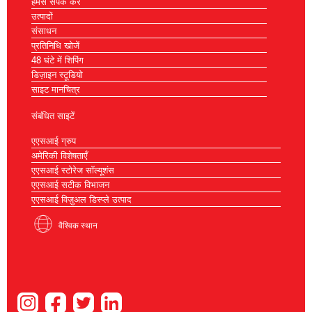
हमसे संपर्क करें
उत्पादों
संसाधन
प्रतिनिधि खोजें
48 घंटे में शिपिंग
डिज़ाइन स्टूडियो
साइट मानचित्र
संबंधित साइटें
एएसआई ग्रुप
अमेरिकी विशेषताएँ
एएसआई स्टोरेज सॉल्यूशंस
एएसआई सटीक विभाजन
एएसआई विज़ुअल डिस्प्ले उत्पाद
वैश्विक स्थान