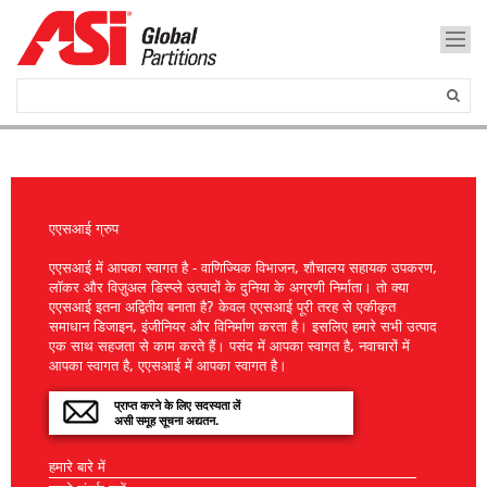
एएसआई ग्रुप
एएसआई में आपका स्वागत है - वाणिज्यिक विभाजन, शौचालय सहायक उपकरण,
लॉकर और विज़ुअल डिस्प्ले उत्पादों के दुनिया के अग्रणी निर्माता। तो क्या
एएसआई इतना अद्वितीय बनाता है? केवल एएसआई पूरी तरह से एकीकृत
समाधान डिजाइन, इंजीनियर और विनिर्माण करता है। इसलिए हमारे सभी उत्पाद
एक साथ सहजता से काम करते हैं। पसंद में आपका स्वागत है, नवाचारों में
आपका स्वागत है, एएसआई में आपका स्वागत है।
प्राप्त करने के लिए सदस्यता लें
असी समूह सूचना अद्यतन.
हमारे बारे में