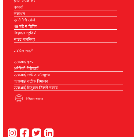
हमसे संपर्क करें
उत्पादों
संसाधन
प्रतिनिधि खोजें
48 घंटे में शिपिंग
डिज़ाइन स्टूडियो
साइट मानचित्र
संबंधित साइटें
एएसआई ग्रुप
अमेरिकी विशेषताएँ
एएसआई स्टोरेज सॉल्यूशंस
एएसआई सटीक विभाजन
एएसआई विज़ुअल डिस्प्ले उत्पाद
वैश्विक स्थान