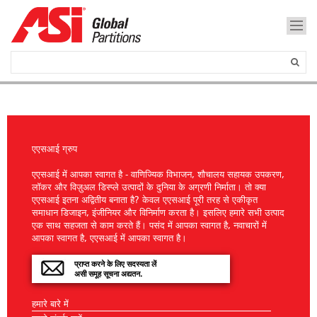
एएसआई ग्रुप
एएसआई में आपका स्वागत है - वाणिज्यिक विभाजन, शौचालय सहायक उपकरण,
लॉकर और विज़ुअल डिस्प्ले उत्पादों के दुनिया के अग्रणी निर्माता। तो क्या
एएसआई इतना अद्वितीय बनाता है? केवल एएसआई पूरी तरह से एकीकृत
समाधान डिजाइन, इंजीनियर और विनिर्माण करता है। इसलिए हमारे सभी उत्पाद
एक साथ सहजता से काम करते हैं। पसंद में आपका स्वागत है, नवाचारों में
आपका स्वागत है, एएसआई में आपका स्वागत है।
प्राप्त करने के लिए सदस्यता लें
असी समूह सूचना अद्यतन.
हमारे बारे में