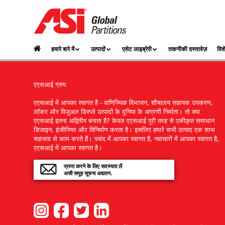
हमारे बारे में
उत्पादों
एसेट लाइब्रेरी
तकनीकी दस्तावेज़
विश
एएसआई ग्रुप
एएसआई में आपका स्वागत है - वाणिज्यिक विभाजन, शौचालय सहायक उपकरण,
लॉकर और विज़ुअल डिस्प्ले उत्पादों के दुनिया के अग्रणी निर्माता। तो क्या
एएसआई इतना अद्वितीय बनाता है? केवल एएसआई पूरी तरह से एकीकृत समाधान
डिजाइन, इंजीनियर और विनिर्माण करता है। इसलिए हमारे सभी उत्पाद एक साथ
सहजता से काम करते हैं। पसंद में आपका स्वागत है, नवाचारों में आपका स्वागत है,
एएसआई में आपका स्वागत है।
प्राप्त करने के लिए सदस्यता लें
असी समूह सूचना अद्यतन.