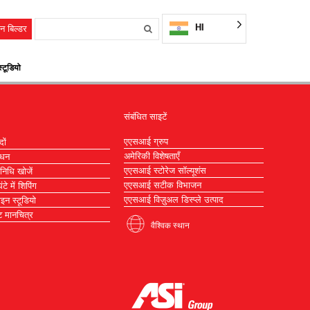
HI
न बिल्डर
्टूडियो
संबंधित साइटें
एएसआई ग्रुप
दों
अमेरिकी विशेषताएँ
ाधन
एएसआई स्टोरेज सॉल्यूशंस
िनिधि खोजें
एएसआई सटीक विभाजन
टे में शिपिंग
एएसआई विज़ुअल डिस्प्ले उत्पाद
ाइन स्टूडियो
 मानचित्र
वैश्विक स्थान