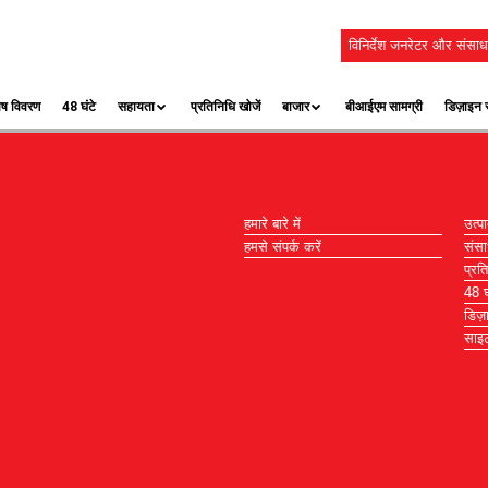
विनिर्देश जनरेटर और संसाध
ेष विवरण
48 घंटे
सहायता
प्रतिनिधि खोजें
बाजार
बीआईएम सामग्री
डिज़ाइन स
हमारे बारे में
उत्पा
हमसे संपर्क करें
संस
प्रत
48 घं
डिज़
साइट