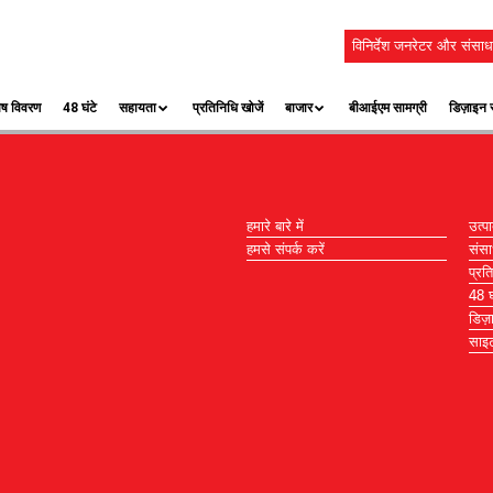
विनिर्देश जनरेटर और संसाध
ेष विवरण
48 घंटे
सहायता
प्रतिनिधि खोजें
बाजार
बीआईएम सामग्री
डिज़ाइन स
हमारे बारे में
उत्पा
हमसे संपर्क करें
संस
प्रत
48 घं
डिज़
साइट