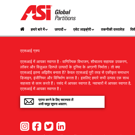
हमारे बारे में
उत्पादों
एसेट लाइब्रेरी
तकनीकी दस्तावेज़
विश
एएसआई ग्रुप
एएसआई में आपका स्वागत है - वाणिज्यिक विभाजन, शौचालय सहायक उपकरण,
लॉकर और विज़ुअल डिस्प्ले उत्पादों के दुनिया के अग्रणी निर्माता। तो क्या
एएसआई इतना अद्वितीय बनाता है? केवल एएसआई पूरी तरह से एकीकृत समाधान
डिजाइन, इंजीनियर और विनिर्माण करता है। इसलिए हमारे सभी उत्पाद एक साथ
सहजता से काम करते हैं। पसंद में आपका स्वागत है, नवाचारों में आपका स्वागत है,
एएसआई में आपका स्वागत है।
प्राप्त करने के लिए सदस्यता लें
असी समूह सूचना अद्यतन.