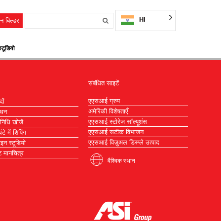
HI
न बिल्डर
्टूडियो
संबंधित साइटें
एएसआई ग्रुप
दों
अमेरिकी विशेषताएँ
ाधन
एएसआई स्टोरेज सॉल्यूशंस
िनिधि खोजें
एएसआई सटीक विभाजन
टे में शिपिंग
एएसआई विज़ुअल डिस्प्ले उत्पाद
ाइन स्टूडियो
 मानचित्र
वैश्विक स्थान