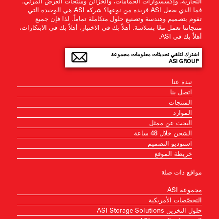
التجارية، وإكسسوارات الحمامات، والخزائن ومنتجات العرض المرئي.
فما الذي يجعل ASI فريدة من نوعها؟ شركة ASI هي الوحيدة التي
تقوم بتصميم وهندسة وتصنيع حلول متكاملة تماماً. لذا فإن جميع
منتجاتنا تعمل معًا بسلاسة. أهلاً بك في الاختيار، أهلاً بك في الابتكارات،
أهلاً بك في ASI.
اشترك لتلقي تحديثات معلومات مجموعة
ASI GROUP
نبذة عنا
اتصل بنا
المنتجات
الموارد
البحث عن ممثل
الشحن خلال 48 ساعة
استوديو التصميم
خريطة الموقع
مواقع ذات صلة
مجموعة ASI
التخصّصات الأمريكية
حلول التخزين ASI Storage Solutions