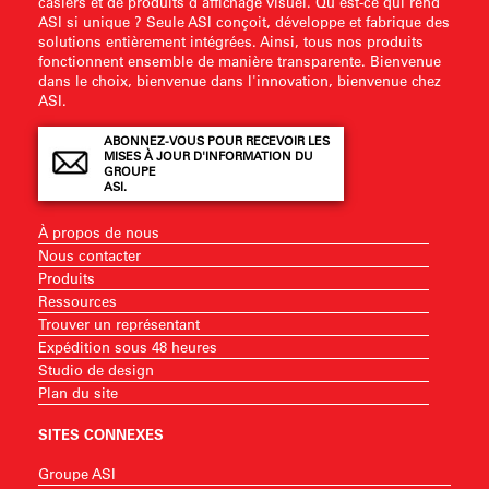
casiers et de produits d'affichage visuel. Qu'est-ce qui rend
ASI si unique ? Seule ASI conçoit, développe et fabrique des
solutions entièrement intégrées. Ainsi, tous nos produits
fonctionnent ensemble de manière transparente. Bienvenue
dans le choix, bienvenue dans l'innovation, bienvenue chez
ASI.
ABONNEZ-VOUS POUR RECEVOIR LES
MISES À JOUR D'INFORMATION DU
GROUPE
ASI.
À propos de nous
Nous contacter
Produits
Ressources
Trouver un représentant
Expédition sous 48 heures
Studio de design
Plan du site
SITES CONNEXES
Groupe ASI