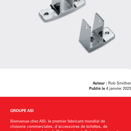
Auteur :
Rob Smither
Publié le
4 janvier 2023
GROUPE ASI
Bienvenue chez ASI, le premier fabricant mondial de
cloisons commerciales, d'accessoires de toilettes, de