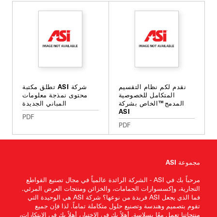
نقدم لكم نظام التقسيم
شركة ASI تطلق مكتبة
المتكامل للخصوصية
محتوى نمذجة معلومات
المدمج™الخاص بشركة
المباني الجديدة
ASI
PDF
PDF
مجموعة ASI
مرحباً بك في ASI - الشركة الرائدة عالمياً في مجال تصنيع القواطع
التجارية، وإكسسوارات الحمامات، والخزائن ومنتجات العرض المرئي.
فما الذي يجعل ASI فريدة من نوعها؟ شركة ASI هي الوحيدة التي
تقوم بتصميم وهندسة وتصنيع حلول متكاملة تماماً. لذا فإن جميع
منتجاتنا تعمل معًا بسلاسة. أهلاً بك في الاختيار، أهلاً بك في الابتكارات،