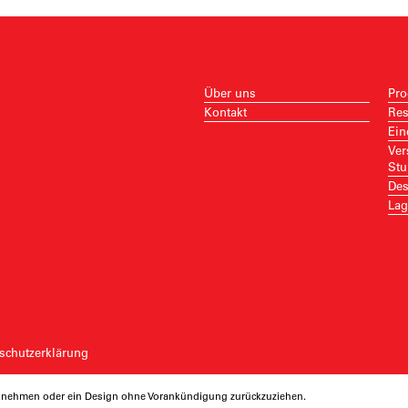
Über uns
Pro
Kontakt
Res
Ein
Ver
Stu
Des
Lag
schutzerklärung
rzunehmen oder ein Design ohne Vorankündigung zurückzuziehen.