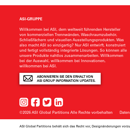
ASI-GRUPPE
Willkommen bei ASI, dem weltweit führenden Hersteller
von kommerziellen Trennwänden, Waschraumzubehör,
Schließfächern und visuellen Ausstellungsprodukten. Was
also macht ASI so einzigartig? Nur ASI entwirft, konstruiert
und fertigt vollständig integrierte Lösungen. So können alle
unsere Produkte nahtlos zusammenarbeiten. Willkommen
bei der Auswahl, willkommen bei Innovationen,
willkommen bei ASI.
ABONNIEREN SIE DEN ERHALT VON
ASI GROUP INFORMATION UPDATES.
©2026 ASI Global Partitions
Alle Rechte vorbehalten
Daten
ASI Global Partitions behält sich das Recht vor, Designänderungen vo