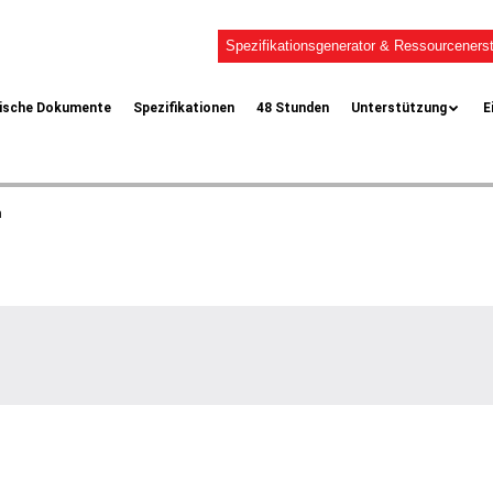
Spezifikationsgenerator & Ressourcenerst
ische Dokumente
Spezifikationen
48 Stunden
Unterstützung
E
n