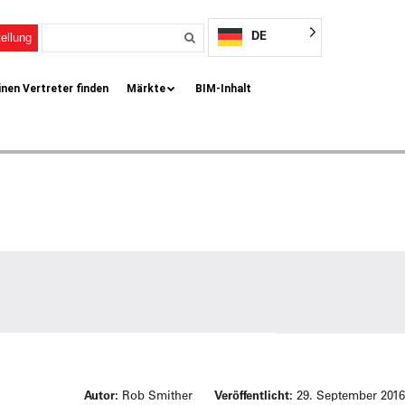
DE
ellung
inen Vertreter finden
Märkte
BIM-Inhalt
Autor:
Rob Smither
Veröffentlicht:
29. September 2016