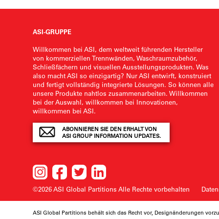
ASI-GRUPPE
Willkommen bei ASI, dem weltweit führenden Hersteller
von kommerziellen Trennwänden, Waschraumzubehör,
Schließfächern und visuellen Ausstellungsprodukten. Was
also macht ASI so einzigartig? Nur ASI entwirft, konstruiert
und fertigt vollständig integrierte Lösungen. So können alle
unsere Produkte nahtlos zusammenarbeiten. Willkommen
bei der Auswahl, willkommen bei Innovationen,
willkommen bei ASI.
ABONNIEREN SIE DEN ERHALT VON
ASI GROUP INFORMATION UPDATES.
©2026 ASI Global Partitions
Alle Rechte vorbehalten
Daten
ASI Global Partitions behält sich das Recht vor, Designänderungen vo