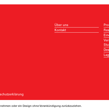
Über uns
Pro
Kontakt
Res
Ein
Ver
Stu
Des
Lag
schutzerklärung
rzunehmen oder ein Design ohne Vorankündigung zurückzuziehen.