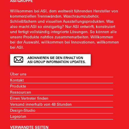
ASI-GRUPPE
Willkommen bei ASI, dem weltweit führenden Hersteller von
kommerziellen Trennwänden, Waschraumzubehör,
Schließfächern und visuellen Ausstellungsprodukten. Was
also macht ASI so einzigartig? Nur ASI entwirft, konstruiert
und fertigt vollständig integrierte Lösungen. So können alle
unsere Produkte nahtlos zusammenarbeiten. Willkommen
bei der Auswahl, willkommen bei Innovationen, willkommen
bei ASI.
ABONNIEREN SIE DEN ERHALT VON
ASI GROUP INFORMATION UPDATES.
Über uns
Kontakt
Produkte
Ressourcen
Einen Vertreter finden
Versand innerhalb von 48 Stunden
Design-Studio
Lageplan
VERWANDTE SEITEN