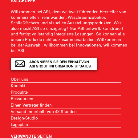
ASI-GRUPPE
Willkommen bei ASI, dem weltweit führenden Hersteller von
kommerziellen Trennwänden, Waschraumzubehör,
Schließfächern und visuellen Ausstellungsprodukten. Was
also macht ASI so einzigartig? Nur ASI entwirft, konstruiert
und fertigt vollständig integrierte Lösungen. So können alle
unsere Produkte nahtlos zusammenarbeiten. Willkommen
bei der Auswahl, willkommen bei Innovationen, willkommen
bei ASI.
ABONNIEREN SIE DEN ERHALT VON
ASI GROUP INFORMATION UPDATES.
Über uns
Kontakt
Produkte
Ressourcen
Einen Vertreter finden
Versand innerhalb von 48 Stunden
Design-Studio
Lageplan
VERWANDTE SEITEN