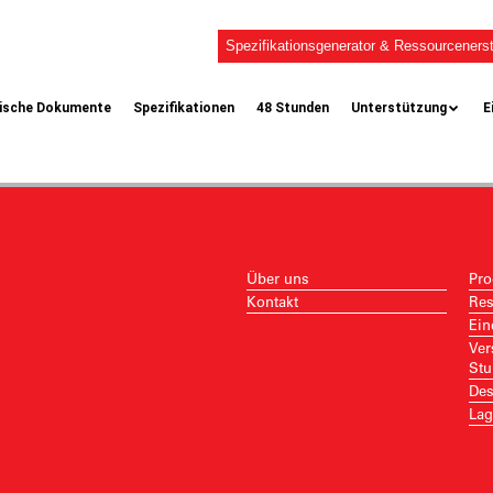
Spezifikationsgenerator & Ressourcenerst
ische Dokumente
Spezifikationen
48 Stunden
Unterstützung
E
Über uns
Pro
Kontakt
Res
Ein
Ver
Stu
Des
Lag