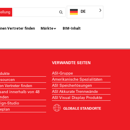
DE
ellung
inen Vertreter finden
Märkte
BIM-Inhalt
VERWANDTE SEITEN
ASI-Gruppe
dukte
Amerikanische Spezialitäten
sourcen
ASI Speicherlösungen
en Vertreter finden
ASI Akkurate Trennwände
sand innerhalb von 48
nden
ASI Visual Display Produkte
ign-Studio
GLOBALE STANDORTE
eplan