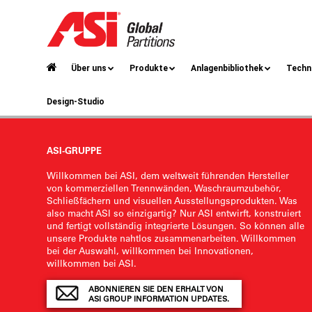
Über uns
Produkte
Anlagenbibliothek
Techn
Design-Studio
ASI-GRUPPE
Willkommen bei ASI, dem weltweit führenden Hersteller
von kommerziellen Trennwänden, Waschraumzubehör,
Schließfächern und visuellen Ausstellungsprodukten. Was
also macht ASI so einzigartig? Nur ASI entwirft, konstruiert
und fertigt vollständig integrierte Lösungen. So können alle
unsere Produkte nahtlos zusammenarbeiten. Willkommen
bei der Auswahl, willkommen bei Innovationen,
willkommen bei ASI.
ABONNIEREN SIE DEN ERHALT VON
ASI GROUP INFORMATION UPDATES.