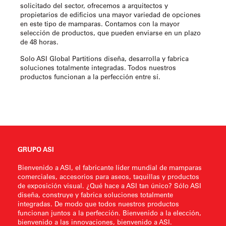
solicitado del sector, ofrecemos a arquitectos y
propietarios de edificios una mayor variedad de opciones
en este tipo de mamparas. Contamos con la mayor
selección de productos, que pueden enviarse en un plazo
de 48 horas.
Solo ASI Global Partitions diseña, desarrolla y fabrica
soluciones totalmente integradas. Todos nuestros
productos funcionan a la perfección entre sí.
GRUPO ASI
Bienvenido a ASI, el fabricante líder mundial de mamparas
comerciales, accesorios para aseos, taquillas y productos
de exposición visual. ¿Qué hace a ASI tan único? Sólo ASI
diseña, construye y fabrica soluciones totalmente
integradas. De modo que todos nuestros productos
funcionan juntos a la perfección. Bienvenido a la elección,
bienvenido a las innovaciones, bienvenido a ASI.