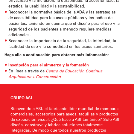
privacidad y la inclusión, la durabilidad, la accesibilidad, la
estética, la usabilidad y la sostenibilidad.
Reconocer la normativa básica de la ADA y las estrategias
de accesibilidad para los aseos públicos y los baños de
pacientes, teniendo en cuenta que el diseño para el uso y la
seguridad de los pacientes a menudo requiere medidas
adicionales.
Reconocer la importancia de la seguridad, la intimidad, la
facilidad de uso y la comodidad en los aseos sanitarios.
Haga clic a continuación para obtener más información:
Inscripción para el almuerzo y la formación
En línea a través de
Centro de Educación Continua
Arquitectura + Construcción
GRUPO ASI
Bienvenido a ASI, el fabricante líder mundial de mamparas
comerciales, accesorios para aseos, taquillas y productos
de exposición visual. ¿Qué hace a ASI tan único? Sólo ASI
diseña, construye y fabrica soluciones totalmente
integradas. De modo que todos nuestros productos