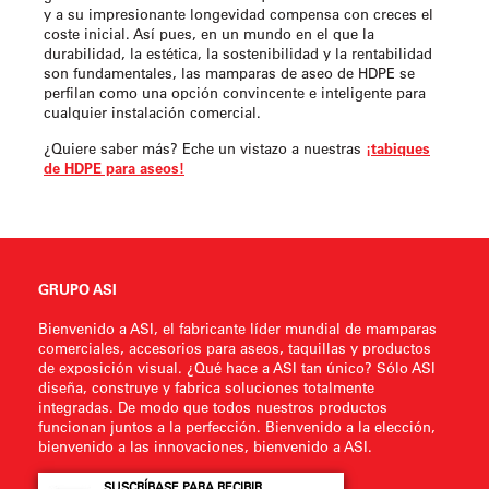
y a su impresionante longevidad compensa con creces el
coste inicial. Así pues, en un mundo en el que la
durabilidad, la estética, la sostenibilidad y la rentabilidad
son fundamentales, las mamparas de aseo de HDPE se
perfilan como una opción convincente e inteligente para
cualquier instalación comercial.
¿Quiere saber más? Eche un vistazo a nuestras
¡tabiques
de HDPE para aseos!
GRUPO ASI
Bienvenido a ASI, el fabricante líder mundial de mamparas
comerciales, accesorios para aseos, taquillas y productos
de exposición visual. ¿Qué hace a ASI tan único? Sólo ASI
diseña, construye y fabrica soluciones totalmente
integradas. De modo que todos nuestros productos
funcionan juntos a la perfección. Bienvenido a la elección,
bienvenido a las innovaciones, bienvenido a ASI.
SUSCRÍBASE PARA RECIBIR