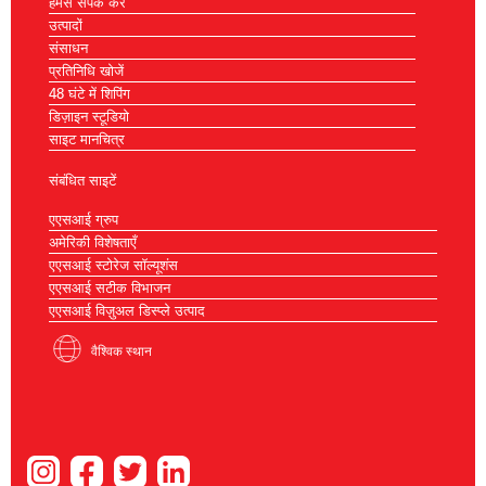
हमसे संपर्क करें
उत्पादों
संसाधन
प्रतिनिधि खोजें
48 घंटे में शिपिंग
डिज़ाइन स्टूडियो
साइट मानचित्र
संबंधित साइटें
एएसआई ग्रुप
अमेरिकी विशेषताएँ
एएसआई स्टोरेज सॉल्यूशंस
एएसआई सटीक विभाजन
एएसआई विज़ुअल डिस्प्ले उत्पाद
वैश्विक स्थान