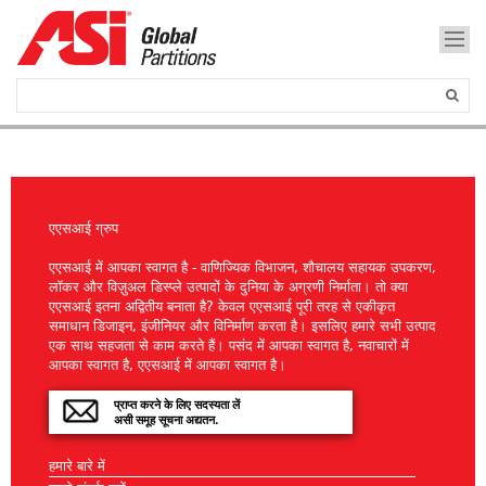
एएसआई ग्रुप
एएसआई में आपका स्वागत है - वाणिज्यिक विभाजन, शौचालय सहायक उपकरण,
लॉकर और विज़ुअल डिस्प्ले उत्पादों के दुनिया के अग्रणी निर्माता। तो क्या
एएसआई इतना अद्वितीय बनाता है? केवल एएसआई पूरी तरह से एकीकृत
समाधान डिजाइन, इंजीनियर और विनिर्माण करता है। इसलिए हमारे सभी उत्पाद
एक साथ सहजता से काम करते हैं। पसंद में आपका स्वागत है, नवाचारों में
आपका स्वागत है, एएसआई में आपका स्वागत है।
प्राप्त करने के लिए सदस्यता लें
असी समूह सूचना अद्यतन.
हमारे बारे में