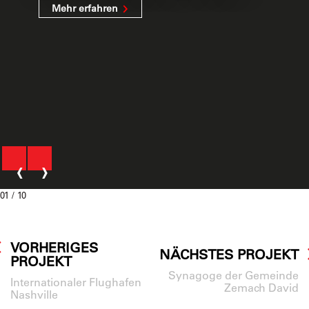
Mehr erfahren
‹
›
01
/ 10
VORHERIGES
NÄCHSTES PROJEKT
PROJEKT
Synagoge der Gemeinde
Internationaler Flughafen
Zemach David
Nashville