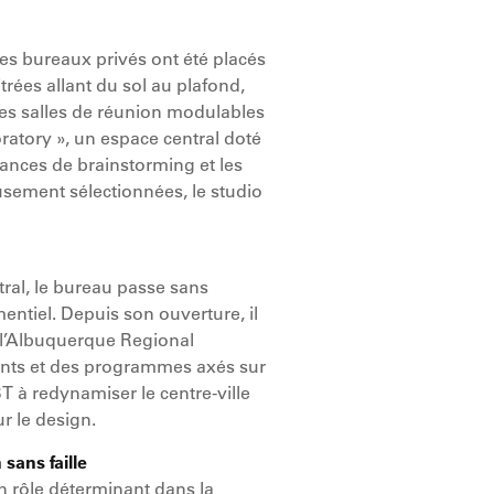
 les bureaux privés ont été placés
rées allant du sol au plafond,
des salles de réunion modulables
ratory », un espace central doté
éances de brainstorming et les
eusement sélectionnées, le studio
ral, le bureau passe sans
ntiel. Depuis son ouverture, il
e l’Albuquerque Regional
ents et des programmes axés sur
 à redynamiser le centre-ville
r le design.
sans faille
un rôle déterminant dans la