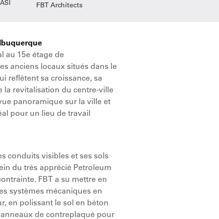
 ASI
FBT Architects
'Albuquerque
al au 15e étage de
s anciens locaux situés dans le
i reflètent sa croissance, sa
a revitalisation du centre-ville
ue panoramique sur la ville et
al pour un lieu de travail
 conduits visibles et ses sols
sein du très apprécié Petroleum
contrainte. FBT a su mettre en
t les systèmes mécaniques en
, en polissant le sol en béton
s panneaux de contreplaqué pour