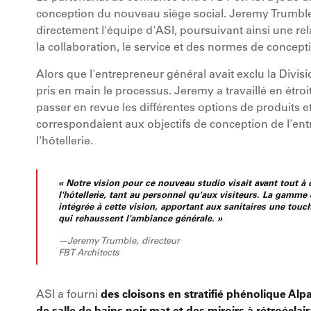
conception du nouveau siège social. Jeremy Trumble,
directement l'équipe d'ASI, poursuivant ainsi une re
la collaboration, le service et des normes de conce
Alors que l'entrepreneur général avait exclu la Divisi
pris en main le processus. Jeremy a travaillé en étro
passer en revue les différentes options de produits et
correspondaient aux objectifs de conception de l'entr
l'hôtellerie.
« Notre vision pour ce nouveau studio visait avant tout à 
l'hôtellerie, tant au personnel qu'aux visiteurs. La gamme
intégrée à cette vision, apportant aux sanitaires une touc
qui rehaussent l'ambiance générale. »
—Jeremy Trumble, directeur
FBT Architects
ASI a fourni
des cloisons en stratifié phénolique Al
de salle de bains noir mat et des miroirs à rétroéclai