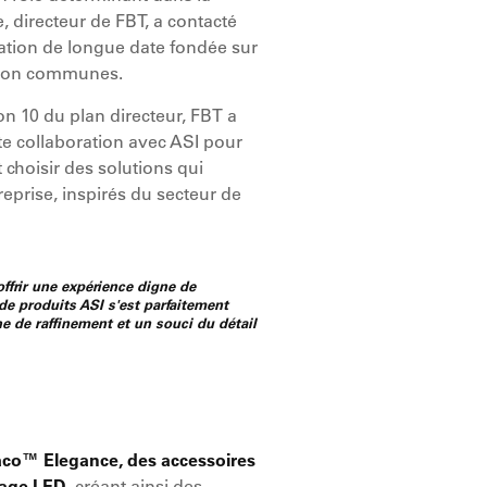
 directeur de FBT, a contacté
lation de longue date fondée sur
ption communes.
on 10 du plan directeur, FBT a
ite collaboration avec ASI pour
 choisir des solutions qui
eprise, inspirés du secteur de
offrir une expérience digne de
 de produits ASI s'est parfaitement
he de raffinement et un souci du détail
paco™ Elegance, des accessoires
rage LED,
créant ainsi des