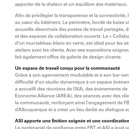
apporter de la chaleur et un équilibre des matériaux.
Afin de privilégier la transparence et la connectivité,
au cœur du bâtiment. Le périmètre, bordé de baies vit
accueille désormais des postes de travail partagés, 
et des espaces de collaboration ouverts. Le « Collabo
d’un mur-tableau blanc en verre, est idéal pour les s
ateliers avec les clients. Avec ses expositions soign
fait également office de galerie de design vivante.
Un espace de travail conçu pour la communauté
Grâce à son agencement modulable et à son bar cent
difficulté d’un studio dynamique à un espace événeme
a accueilli des réunions de l’AIA, des événements d
Economic Alliance (AREA), des séances avec des cli
la communauté, renforçant ainsi l’engagement de FBT
d’Albuquerque et à créer un lieu dédié au dialogue su
ASI apporte une finition soignée et une coordination 
Le partenariat de confiance entre FBT et ASI a joué 