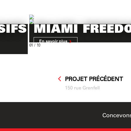
SIFS
MIAMI FREED
En savoir plus
01
/ 10
PROJET PRÉCÉDENT
150 rue Grenfell
Concevons