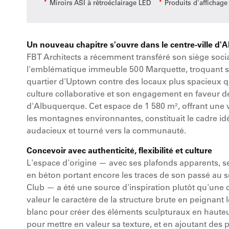
Miroirs ASI à rétroéclairage LED
Produits d'affichage
Un nouveau chapitre s'ouvre dans le centre-ville d
FBT Architects a récemment transféré son siège soci
l'emblématique immeuble 500 Marquette, troquant se
quartier d'Uptown contre des locaux plus spacieux qu
culture collaborative et son engagement en faveur de l
d'Albuquerque. Cet espace de 1 580 m², offrant une v
les montagnes environnantes, constituait le cadre idé
audacieux et tourné vers la communauté.
Concevoir avec authenticité, flexibilité et culture
L'espace d'origine — avec ses plafonds apparents, ses
en béton portant encore les traces de son passé au 
Club — a été une source d'inspiration plutôt qu'une 
valeur le caractère de la structure brute en peignan
blanc pour créer des éléments sculpturaux en hauteur
pour mettre en valeur sa texture, et en ajoutant de