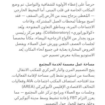
حرصاً على إعطاء الأولوية للشفافية والتواصل، تم وضع
المكاتب الخاصة في قلب المبنى. أما المحيط الخارجي
— المُغطى بزجاج يمتد من الأرض إلى السقف — فقد
أصبح موطناً لمحطات العمل المشتركة، وقاعات
الاجتماعات المرنة، ومناطق التعاون المفتوحة. ويُعد
«كولابوراتوري» (Collaboratory)، وهو مركز رئيسي
مزود بجدار من الألواح الزجاجية البيضاء، مكاناً مخصصاً
لجلسات العصف الذهني وورش عمل العملاء. وبفضل
العروض المختارة بعناية في جميع أنحاء المكان، يُعد
الاستوديو بمثابة معرض تصميم حي.
مساحة عمل مصممة لخدمة المجتمع
يتيح التصميم المرن والبار المركزي للمكتب الانتقال
بسلاسة من استوديو نشط إلى مساحة لإقامة الفعاليات.
منذ افتتاحه، استضاف المكتب اجتماعات AIA وفعاليات
التحالف الاقتصادي الإقليمي لألبوكيركي (AREA)
وجلسات مع العملاء وبرامج تركز على المجتمع — مما
يعزز التزام FBT بإعادة تنشيط وسط مدينة ألبوكيركي
وخلق وجهة للحوار حول التصميم.