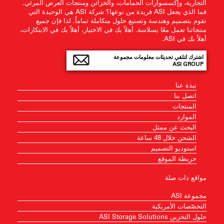
التجارية، وإكسسوارات الحمامات، والخزائن ومنتجات العرض المرئي.
فما الذي يجعل ASI فريدة من نوعها؟ شركة ASI هي الوحيدة التي
تقوم بتصميم وهندسة وتصنيع حلول متكاملة تماماً. لذا فإن جميع
منتجاتنا تعمل معًا بسلاسة. أهلاً بك في الاختيار، أهلاً بك في الابتكارات،
أهلاً بك في ASI.
اشترك لتلقي تحديثات معلومات مجموعة
ASI GROUP
نبذة عنا
اتصل بنا
المنتجات
الموارد
البحث عن ممثل
الشحن خلال 48 ساعة
استوديو التصميم
خريطة الموقع
مواقع ذات صلة
مجموعة ASI
التخصّصات الأمريكية
حلول التخزين ASI Storage Solutions