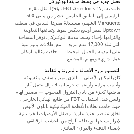
فصل جديد في وسط مدينة ألبوكيركي
قامت شركة FBT Architects مؤخرًا بنقل مقرها
الرئيسي إلى الطابق الخامس عشر من مبنى 500
Marquette الشهير، مستبدلةً مقرها السابق في منطقة
Uptown بمقر أوسع يعكس نموها وثقافتها التعاونية
والتزامها بإحياء وسط مدينة ألبوكيركي. توفر المساحة
التي تبلغ 17,000 قدم مربع — مع إطلالات بانورامية
على المدينة والجبال المحيطة — خلفية مثالية لمكان
عمل جريء ومهتم بالمجتمع.
التصميم بروح الأصالة والمرونة والثقافة
كان المكان الأصلي — الذي يتميز بأسقف مكشوفة
وأنابيب مرئية وأرضيات خرسانية لا تزال تحمل آثار
ماضيها كجزء من نادي البترول المحبوب — مصدر إلهام
وليس قيدًا. استفادت FBT من طابع الهيكل الخارجي،
حيث قامت بطلاء الأنظمة الميكانيكية باللون الأبيض
لخلق عناصر نحتية علوية، وصقل الأرضيات الخرسانية
لإبراز نسيجها، وإضافة ألواح من الخشب الرقائقي
لإضفاء الدفء والتوازن المادي.