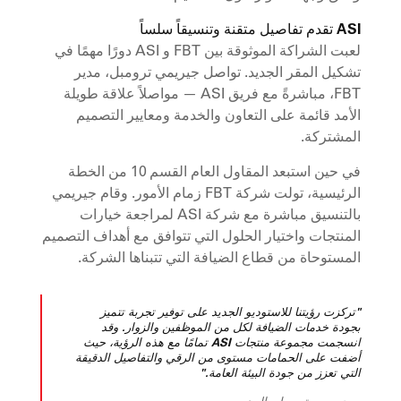
ASI تقدم تفاصيل متقنة وتنسيقاً سلساً
لعبت الشراكة الموثوقة بين FBT و ASI دورًا مهمًا في
تشكيل المقر الجديد. تواصل جيريمي ترومبل، مدير
FBT، مباشرةً مع فريق ASI — مواصلاً علاقة طويلة
الأمد قائمة على التعاون والخدمة ومعايير التصميم
المشتركة.
في حين استبعد المقاول العام القسم 10 من الخطة
الرئيسية، تولت شركة FBT زمام الأمور. وقام جيريمي
بالتنسيق مباشرة مع شركة ASI لمراجعة خيارات
المنتجات واختيار الحلول التي تتوافق مع أهداف التصميم
المستوحاة من قطاع الضيافة التي تتبناها الشركة.
"تركزت رؤيتنا للاستوديو الجديد على توفير تجربة تتميز
بجودة خدمات الضيافة لكل من الموظفين والزوار. وقد
انسجمت مجموعة منتجات ASI تمامًا مع هذه الرؤية، حيث
أضفت على الحمامات مستوى من الرقي والتفاصيل الدقيقة
التي تعزز من جودة البيئة العامة."
—جيريمي ترومبل، المدير