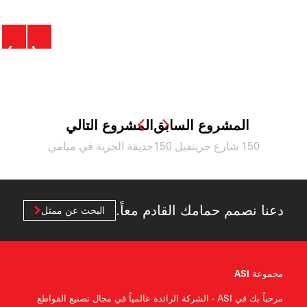
›
‹
المشروع السابق
المشروع التالي
150 شارع جرينفيل 150
حديقة الحرية في ميامي
دعنا نصمم حمامك القادم معاً.
البحث عن ممثل
مجموعة ASI
مرحباً بك في ASI - الشركة الرائدة عالمياً في مجال تصنيع القواطع