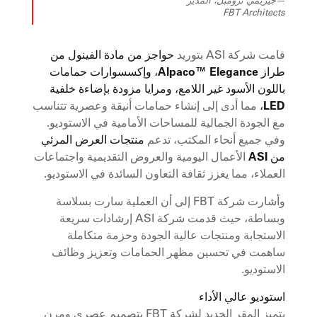
FBT Architects
قامت شركة ASI بتوريد
حواجز من مادة الفينول من
طراز Alpaco™ Elegance، وإكسسوارات حمامات
باللون الأسود غير اللامع، ومرايا مزودة بإضاءة خلفية
LED،
مما أدى إلى إنشاء حمامات أنيقة وعصرية تتناسب
مع الجودة الجمالية للمساحات الأمامية في الاستوديو.
وفي جميع أنحاء المكتب، تدعم
منتجات العرض المرئي
من ASI
الأعمال اليومية والعروض التقديمية واجتماعات
العملاء، مما يعزز ثقافة التعاون السائدة في الاستوديو.
وأشارت شركة FBT إلى أن العملية سارت بسلاسة
وبساطة، حيث قدمت شركة ASI إرشادات سريعة
الاستجابة ومنتجات عالية الجودة وحزمة متكاملة
ساهمت في تحسين مظهر الحمامات وتعزيز وظائف
الاستوديو.
استوديو عالي الأداء
يتميز المقر الجديد لشركة FBT بتصميم عصري ومرن