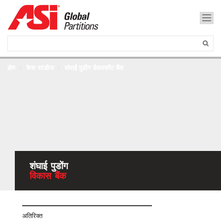
होम
केस स्टडीज
शंघाई पुडोंग डेवलपमेंट बैंक
शंघाई पुडोंग
विकास बैंक
अतिरिक्त