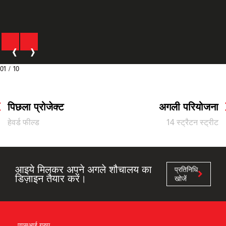
‹
›
01
/ 10
पिछला प्रोजेक्ट
अगली परियोजना
हेवर्ड फील्ड
14 स्ट्रैटन स्ट्रीट
आइये मिलकर अपने अगले शौचालय का
प्रतिनिधि
डिज़ाइन तैयार करें।
खोजें
एएसआई ग्रुप